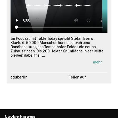
Im Podcast mit Table Today spricht Stefan Evers
Klartext: 50.000 Menschen können durch eine
Randbebauung des Tempelhofer Feldes ein neues
Zuhaus finden. Die 200 Hektar Grünfläche in der Mitte
bleiben dabei frei.
mehr
Berlin steckt voller Potenzial, aber es braucht den
politischen Willen, dieses Potenzial zu nutzen. Die
Wohnungsnot ist kein unabwendbares Schicksal,
sondern eine Aufgabe, die angepackt werden muss.
cduberlin
Teilen auf
Berlin kann, wenn Berlin will.
👉 Machen wir Berlin stark für die Zukunft. Für
bezahlbaren Wohnraum und eine lebenswerte Stadt.
🎧 Hört rein in den Podcast
Cookie Hinweis