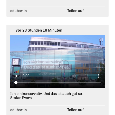
Moderner Konservatismus bedeutet für uns: Halt geben,
Probleme anpacken und mit Haltung für unsere
Hauptstadt einstehen.
cduberlin
Teilen auf
Seid ihr schon am KAH vorbeigekommen? Knipst ein
Foto und markiert uns! 📸
vor
23 Stunden 18 Minuten
Ich bin konservativ. Und das ist auch gut so.
Stefan Evers
cduberlin
Teilen auf