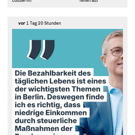
cduberlin
Teilen auf
Verbindlichkeit schaffen - eine moderne Form des
Konservatismus.
Denn: Ein gemeinsames Bewusstsein und ein solides
vor
1 Tag 20 Stunden
gesellschaftliches Fundament sind heute wichtiger denn
je.
Das vollständige Gespräch gibt es ab sofort auf unserem
YouTube-Kanal.
👉 Link zum Video in unserer Bio!