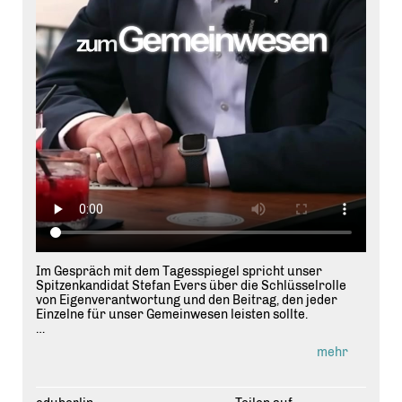
Im Gespräch mit dem Tagesspiegel spricht unser
Spitzenkandidat Stefan Evers über die Schlüsselrolle
von Eigenverantwortung und den Beitrag, den jeder
Einzelne für unser Gemeinwesen leisten sollte.
Gerade in einer Metropole wie Berlin erleben wir eine
mehr
zunehmende Bindungslosigkeit. Das ist nicht nur eine
soziale Herausforderung, sondern auch ein Nährboden
für das Erstarken radikaler Ränder. Um dem etwas
entgegenzusetzen, müssen wir wieder mehr