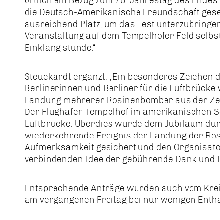
örtlich ein Bezug zum 70. Jahrestag des Endes
die Deutsch-Amerikanische Freundschaft geset
ausreichend Platz, um das Fest unterzubringen
Veranstaltung auf dem Tempelhofer Feld selbst
Einklang stünde.“
Steuckardt ergänzt: „Ein besonderes Zeichen 
Berlinerinnen und Berliner für die Luftbrück
Landung mehrerer Rosinenbomber aus der Zeit
Der Flughafen Tempelhof im amerikanischen Se
Luftbrücke. Überdies würde dem Jubiläum dur
wiederkehrende Ereignis der Landung der Ro
Aufmerksamkeit gesichert und den Organisato
verbindenden Idee der gebührende Dank und R
Entsprechende Anträge wurden auch vom Krei
am vergangenen Freitag bei nur wenigen Enth