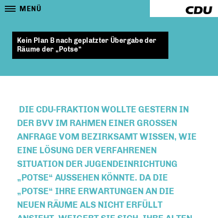
MENÜ
Kein Plan B nach geplatzter Übergabe der
Räume der „Potse“
DIE CDU-FRAKTION WOLLTE GESTERN IN
DER BVV IM RAHMEN EINER GROSSEN A
NFRAGE VOM BEZIRKSAMT WISSEN, WIE E
INE LÖSUNG DER VERFAHRENEN S
ITUATION DER JUGENDEINRICHTUNG
POTSE“ AUSSEHEN KÖNNTE. DA DIE
POTSE“ IHRE ERWARTUNGEN AN DIE N
EUEN RÄUME ALS NICHT ERFÜLLT A