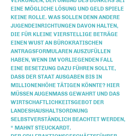
ERKÜNDEN, DER UMBAU DES BUNKERS SEI E
INE MÖGLICHE LÖSUNG UND GELD SPIELE K
EINE ROLLE. WAS SOLLEN DENN ANDERE J
UGENDEINRICHTUNGEN DAVON HALTEN, D
IE FÜR KLEINE VIERSTELLIGE BETRÄGE E
INEN WUST AN BÜROKRATISCHEN A
NTRAGSFORMULAREN AUSZUFÜLLEN H
ABEN, WENN IM VORLIEGENDEN FALL E
INE BESETZUNG DAZU FÜHREN SOLLTE, D
ASS DER STAAT AUSGABEN BIS IN M
ILLIONENHÖHE TÄTIGEN KÖNNTE? HIER M
ÜSSEN AUGENMASS GEWAHRT UND DAS WI
RTSCHAFTLICHKEITSGEBOT DER LA
NDESHAUSHALTSORDNUNG SE
LBSTVERSTÄNDLICH BEACHTET WERDEN, “
MAHNT STEUCKARDT.