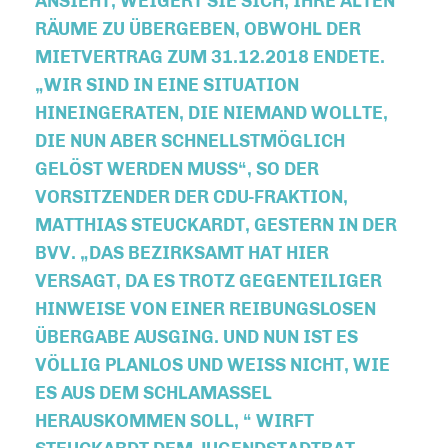
NSIEHT, WEIGERT SIE SICH, IHRE ALTEN R
ÄUME ZU ÜBERGEBEN, OBWOHL DER M
IETVERTRAG ZUM 31.12.2018 ENDETE.
WIR SIND IN EINE SITUATION
HINEINGERATEN, DIE NIEMAND WOLLTE,
DIE NUN ABER SCHNELLSTMÖGLICH
GELÖST WERDEN MUSS“, SO DER
VORSITZENDER DER CDU-FRAKTION,
MATTHIAS STEUCKARDT, GESTERN IN DER
BVV. „DAS BEZIRKSAMT HAT HIER
VERSAGT, DA ES TROTZ GEGENTEILIGER
HINWEISE VON EINER REIBUNGSLOSEN
ÜBERGABE AUSGING. UND NUN IST ES
VÖLLIG PLANLOS UND WEISS NICHT, WIE E
S AUS DEM SCHLAMASSEL H
ERAUSKOMMEN SOLL, “ WIRFT S