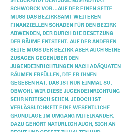
TEUCKARDT DEM JUGENDSTADTRAT S
CHWORCK VOR. „AUF DER EINEN SEITE M
USS DAS BEZIRKSAMT WEITEREN F
INANZIELLEN SCHADEN FÜR DEN BEZIRK A
BWENDEN, DER DURCH DIE BESETZUNG D
ER RÄUME ENTSTEHT, AUF DER ANDEREN S
EITE MUSS DER BEZIRK ABER AUCH SEINE Z
USAGEN GEGENÜBER DEN J
UGENDEINRICHTUNGEN NACH ADÄQUATEN R
ÄUMEN ERFÜLLEN, DIE ER IHNEN G
EGEBEN HAT. DAS IST NUN EINMAL SO, O
BWOHL WIR DIESE JUGENDEINRICHTUNG S
EHR KRITISCH SEHEN. JEDOCH IST V
ERLÄSSLICHKEIT EINE WESENTLICHE G
RUNDLAGE IM UMGANG MITEINANDER. D
AZU GEHÖRT NATÜRLICH AUCH, SICH AN R